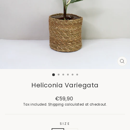
CL
(E
Heliconia Variegata
Regular
€59,90
price
Tax included.
Shipping
calculated at checkout.
SIZE