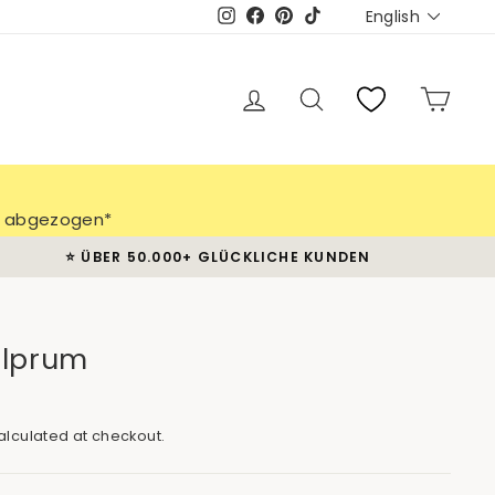
Languag
English
Instagram
Facebook
Pinterest
TikTok
Log in
Search
Cart
ch abgezogen*
⭐️ ÜBER 50.000+ GLÜCKLICHE KUNDEN
alprum
lculated at checkout.