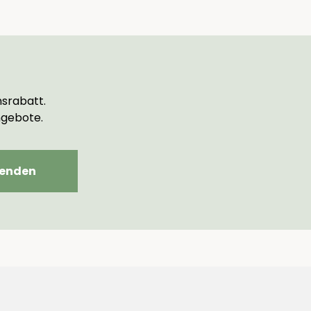
srabatt.
ngebote.
enden