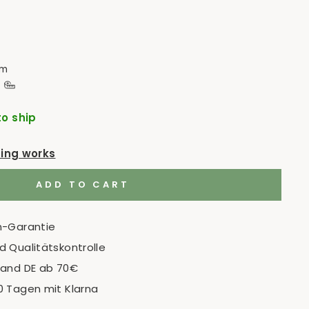
cm
to ship
ping works
ADD TO CART
n-Garantie
 Qualitätskontrolle
sand DE ab 70€
0 Tagen mit Klarna