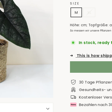
SIZE
M
XL
Höhe: cm; Topfgröße: 
So messen wir unsere Pflanzen
In stock, ready 
➜
This is how ship
30 Tage Pflanze
Gesundheits- und
Kostenloser Ver
Bezahlen nach 3
S