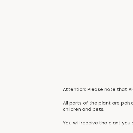
Alocasia Scalprum
from €24,90
Attention: Please note that A
All parts of the plant are poi
children and pets.
You will receive the plant you 