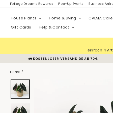
Skip
Foliage Dreams Rewards
Pop-Up Events
Business Anf
to
content
House Plants
Home & Living
CALMA Colle
Gift Cards
Help & Contact
einfach 4 Ar
🚛 KOSTENLOSER VERSAND DE AB 70€
Home
/