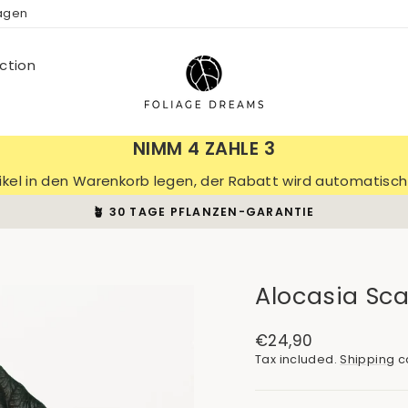
ragen
ction
NIMM 4 ZAHLE 3
tikel in den Warenkorb legen, der Rabatt wird automatis
🪴 30 TAGE PFLANZEN-GARANTIE
Pause
slideshow
Alocasia Sc
Regular
€24,90
price
Tax included.
Shipping
ca