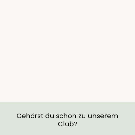
Sold Out
Alocasia Watsoniana
Red Vein
€49,90
Gehörst du schon zu unserem
Club?