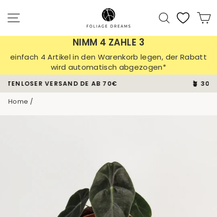
Skip
to
Site navigation
Search
C
content
NIMM 4 ZAHLE 3
einfach 4 Artikel in den Warenkorb legen, der Rabatt
wird automatisch abgezogen*
🪴 30 TAGE PFLANZEN-GARANTIE
Pause
Home
/
slideshow