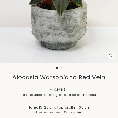
CL
(E
Alocasia Watsoniana Red Vein
Regular
€49,90
price
Tax included.
Shipping
calculated at checkout.
Höhe: 15-20 cm; Topfgröße: 10,5 cm
So messen wir unsere Pflanzen