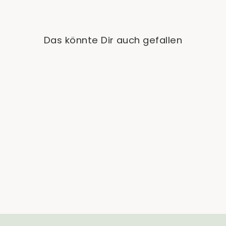
Das könnte Dir auch gefallen
Sold Out
Anthurium Forgetii
€24,90