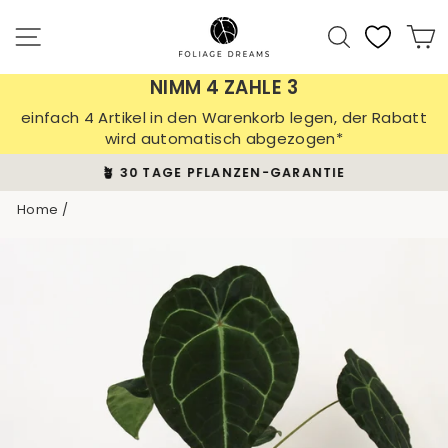
Skip
to
Site navigation
Search
C
content
NIMM 4 ZAHLE 3
einfach 4 Artikel in den Warenkorb legen, der Rabatt
wird automatisch abgezogen*
🪴 30 TAGE PFLANZEN-GARANTIE
Pause
Home
/
slideshow