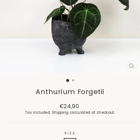
CL
(E
Anthurium Forgetii
Regular
€24,90
price
Tax included.
Shipping
calculated at checkout.
SIZE