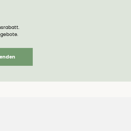
srabatt.
ngebote.
enden