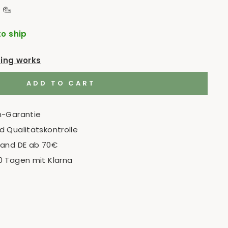
to ship
ping works
ADD TO CART
n-Garantie
 Qualitätskontrolle
sand DE ab 70€
0 Tagen mit Klarna