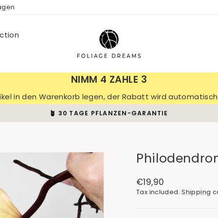
ragen
ction
NIMM 4 ZAHLE 3
tikel in den Warenkorb legen, der Rabatt wird automatis
🪴 30 TAGE PFLANZEN-GARANTIE
Pause
slideshow
Philodendron
Regular
€19,90
price
Tax included.
Shipping
ca