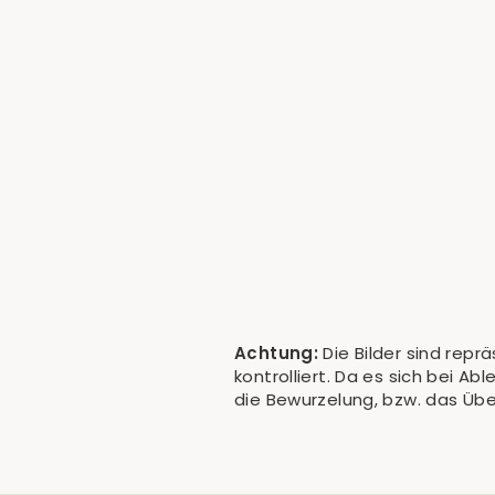
Philodendron Strawberry Shake -
Ableger
€19,90
Achtung:
Die Bilder sind repr
kontrolliert. Da es sich bei A
die Bewurzelung, bzw. das Üb