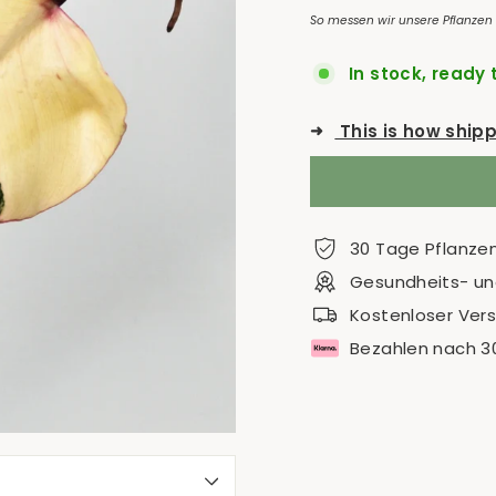
So messen wir unsere Pflanzen
In stock, ready 
➜
This is how ship
30 Tage Pflanze
Gesundheits- und
Kostenloser Ver
Bezahlen nach 3
S