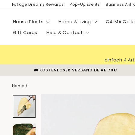
Skip
Foliage Dreams Rewards
Pop-Up Events
Business Anf
to
content
House Plants
Home & Living
CALMA Colle
Gift Cards
Help & Contact
einfach 4 Ar
🚛 KOSTENLOSER VERSAND DE AB 70€
Home
/