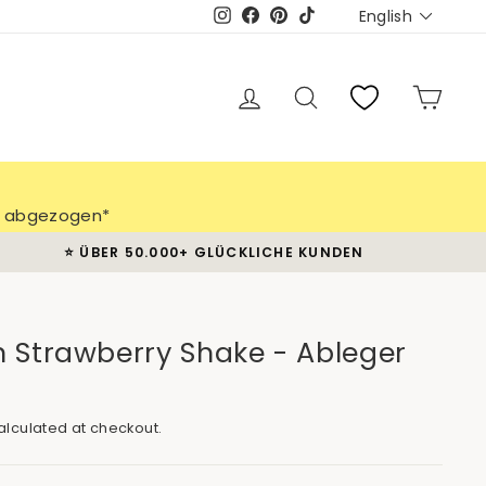
Languag
English
Instagram
Facebook
Pinterest
TikTok
Log in
Search
Cart
ch abgezogen*
⭐️ ÜBER 50.000+ GLÜCKLICHE KUNDEN
 Strawberry Shake - Ableger
lculated at checkout.