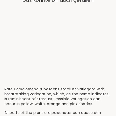
Das könnte Dir auch gefallen
Sold Out
Homalomena
Rubescens Stardust
Variegata
€59,90
Rare Homalomena rubescens stardust variegata with
breathtaking variegation, which, as the name indicates,
is reminiscent of stardust. Possible variegation can
occur in yellow, white, orange and pink shades.
All parts of the plant are poisonous, can cause skin