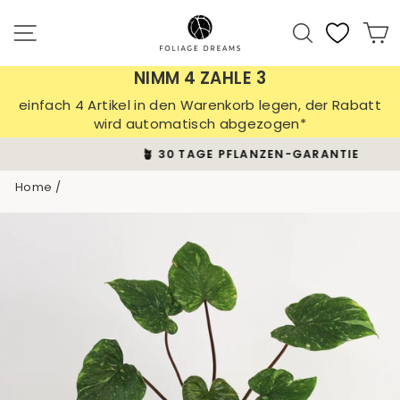
Skip
to
Site navigation
Search
C
content
NIMM 4 ZAHLE 3
einfach 4 Artikel in den Warenkorb legen, der Rabatt
wird automatisch abgezogen*
🪴 30 TAGE PFLANZEN-GARANTIE
Pause
Home
/
slideshow