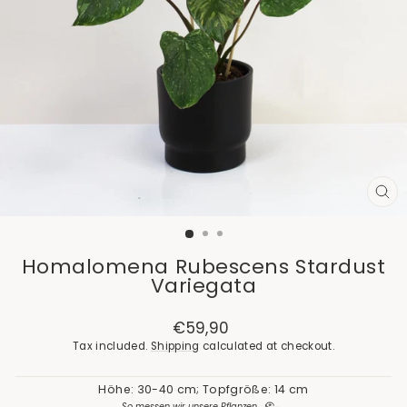
CL
(E
Homalomena Rubescens Stardust
Variegata
Regular
€59,90
price
Tax included.
Shipping
calculated at checkout.
Höhe: 30-40 cm; Topfgröße: 14 cm
So messen wir unsere Pflanzen