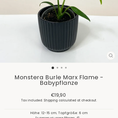
CL
(E
Monstera Burle Marx Flame -
Babypflanze
Regular
€19,90
price
Tax included.
Shipping
calculated at checkout.
Höhe: 12-15 cm; Topfgröße: 6 cm
So messen wir unsere Pflanzen