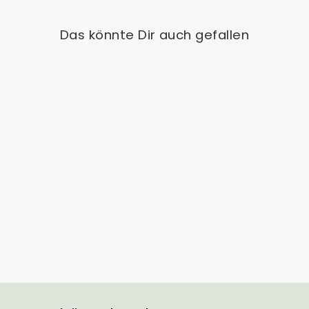
Das könnte Dir auch gefallen
Monstera Burle Marx
Flame - Babypflanze
€19,90