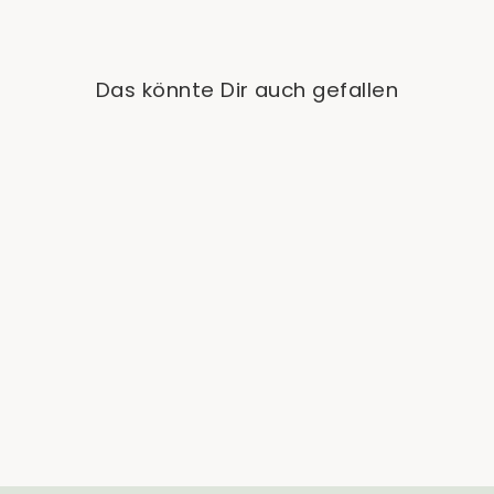
Das könnte Dir auch gefallen
Sold Out
Monstera Lechleriana
Variegata
from €49,90