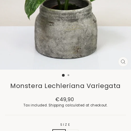
CL
(E
Monstera Lechleriana Variegata
Regular
€49,90
price
Tax included.
Shipping
calculated at checkout.
SIZE