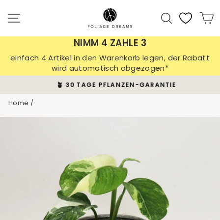
Skip
to
Site navigation
Search
C
content
NIMM 4 ZAHLE 3
einfach 4 Artikel in den Warenkorb legen, der Rabatt
wird automatisch abgezogen*
🪴 30 TAGE PFLANZEN-GARANTIE
Pause
Home
/
slideshow