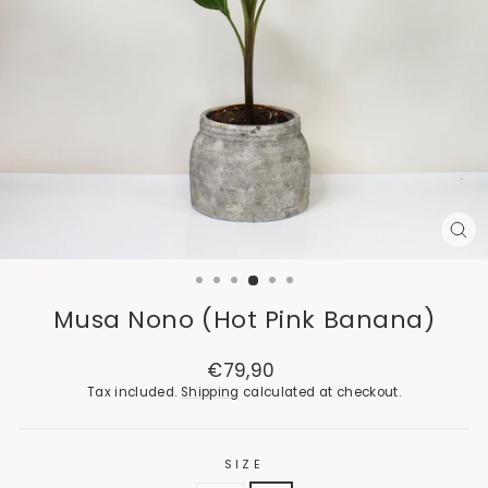
CL
(E
Musa Nono (Hot Pink Banana)
Regular
€79,90
price
Tax included.
Shipping
calculated at checkout.
SIZE