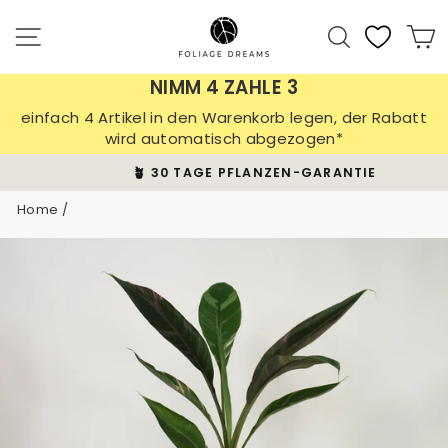
Skip
to
Site navigation
Search
C
content
NIMM 4 ZAHLE 3
einfach 4 Artikel in den Warenkorb legen, der Rabatt
wird automatisch abgezogen*
🪴 30 TAGE PFLANZEN-GARANTIE
Pause
Home
/
slideshow