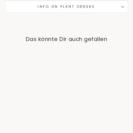
INFO ON PLANT ORDERS
Das könnte Dir auch gefallen
Musa Nono (Hot Pink
Banana)
from €49,90