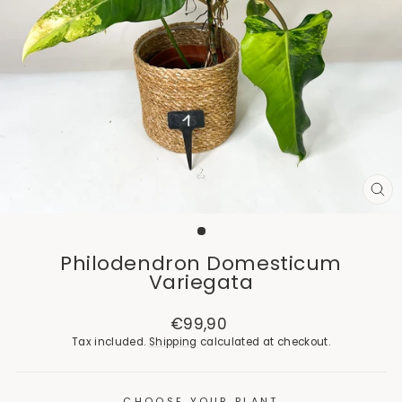
CL
(E
Philodendron Domesticum
Variegata
Regular
€99,90
price
Tax included.
Shipping
calculated at checkout.
CHOOSE YOUR PLANT