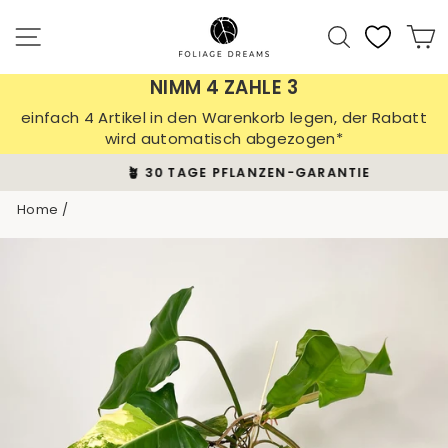
Skip
to
Site navigation
Search
C
content
NIMM 4 ZAHLE 3
einfach 4 Artikel in den Warenkorb legen, der Rabatt
wird automatisch abgezogen*
🪴 30 TAGE PFLANZEN-GARANTIE
Pause
Home
/
slideshow