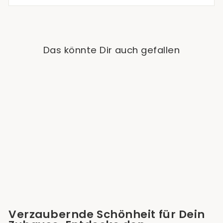
Das könnte Dir auch gefallen
Sold Out
Philodendron
Domesticum Variegata
€99,90
Verzaubernde Schönheit für Dein