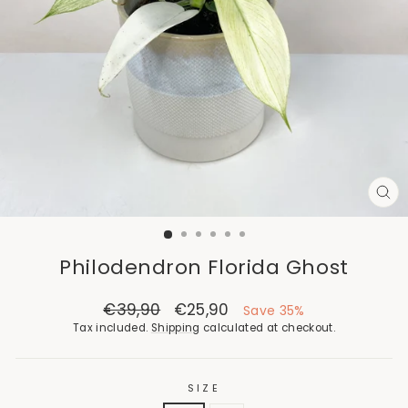
CL
(E
Philodendron Florida Ghost
Regular
€39,90
Sale
€25,90
Save 35%
price
price
Tax included.
Shipping
calculated at checkout.
SIZE