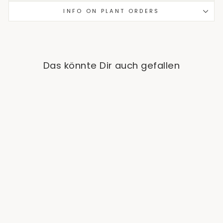
INFO ON PLANT ORDERS
Das könnte Dir auch gefallen
Sale
Philodendron Florida
Ghost
Regular
Sale
from €25,90
price
price