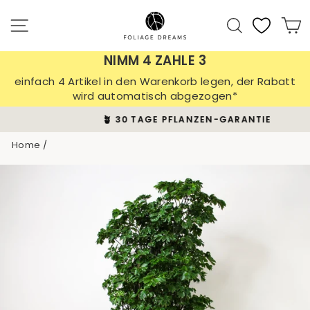
Skip
to
Site navigation
Search
C
content
NIMM 4 ZAHLE 3
einfach 4 Artikel in den Warenkorb legen, der Rabatt
wird automatisch abgezogen*
🪴 30 TAGE PFLANZEN-GARANTIE
Pause
Home
/
slideshow