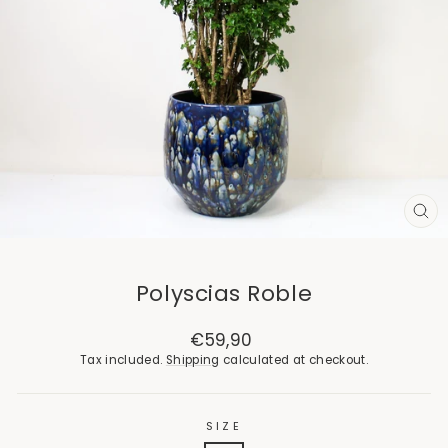
CL
(E
Polyscias Roble
Regular
€59,90
price
Tax included.
Shipping
calculated at checkout.
SIZE