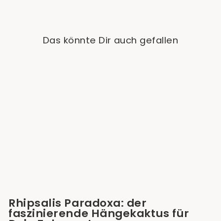
Das könnte Dir auch gefallen
Sold Out
Rhipsalis Paradoxa
(Kaktus)
from €39,90
Rhipsalis Paradoxa: der
faszinierende Hängekaktus für