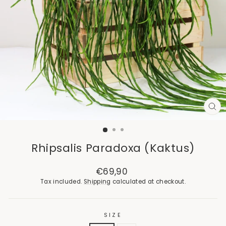
CL
(E
Rhipsalis Paradoxa (Kaktus)
Regular
€69,90
price
Tax included.
Shipping
calculated at checkout.
SIZE