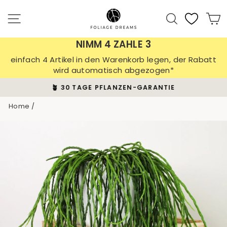
Skip
to
Site navigation
Search
C
content
NIMM 4 ZAHLE 3
einfach 4 Artikel in den Warenkorb legen, der Rabatt
wird automatisch abgezogen*
🪴 30 TAGE PFLANZEN-GARANTIE
Pause
Home
/
slideshow