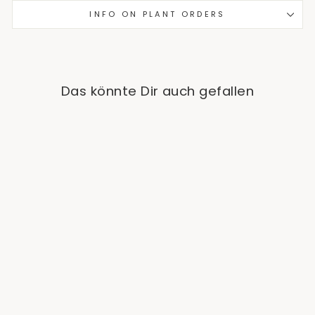
INFO ON PLANT ORDERS
Das könnte Dir auch gefallen
Scindapsus Pictus
Exotica
€11,90