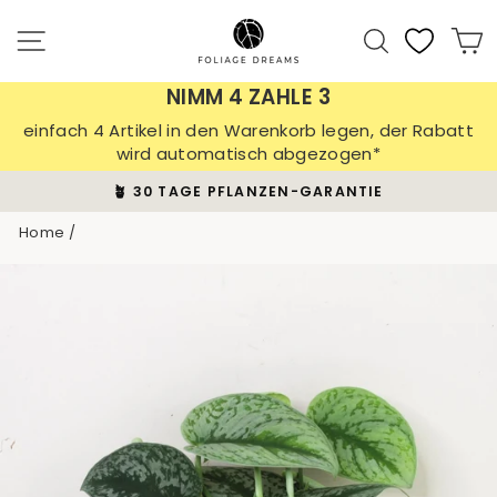
Skip
to
Site navigation
Search
C
content
NIMM 4 ZAHLE 3
einfach 4 Artikel in den Warenkorb legen, der Rabatt
wird automatisch abgezogen*
🪴 30 TAGE PFLANZEN-GARANTIE
Pause
Home
/
slideshow