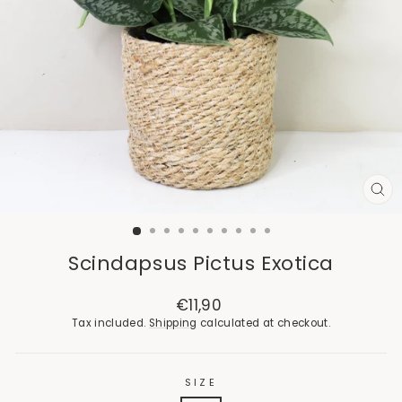
CL
(E
Scindapsus Pictus Exotica
Regular
€11,90
price
Tax included.
Shipping
calculated at checkout.
SIZE