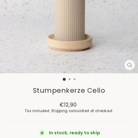
CL
(E
Stumpenkerze Celio
Regular
€12,90
price
Tax included.
Shipping
calculated at checkout.
In stock, ready to ship