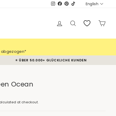
Languag
English
Instagram
Facebook
Pinterest
TikTok
Log in
Search
Cart
ch abgezogen*
⭐️ ÜBER 50.000+ GLÜCKLICHE KUNDEN
een Ocean
lculated at checkout.