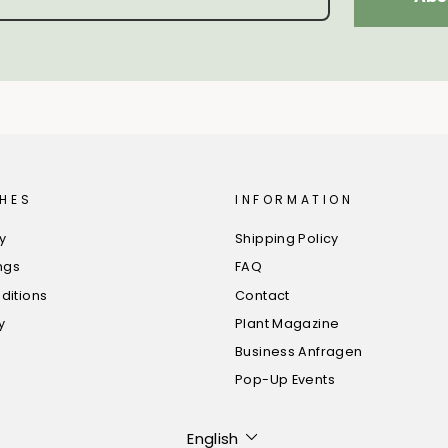
HES
INFORMATION
cy
Shipping Policy
ngs
FAQ
ditions
Contact
y
Plant Magazine
Business Anfragen
Pop-Up Events
Language
English