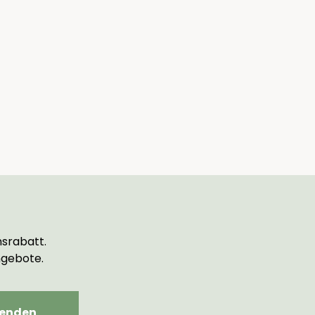
srabatt.
ngebote.
enden