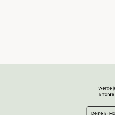
Übertopf Green Ocean
from €10,00
Werde je
Erfahre