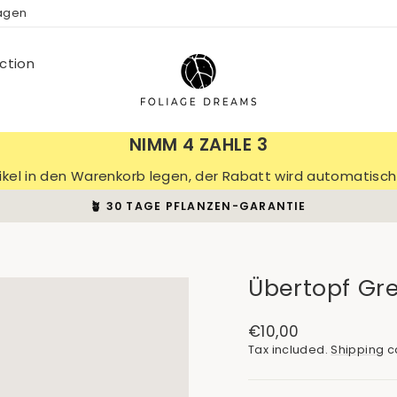
ragen
ction
NIMM 4 ZAHLE 3
tikel in den Warenkorb legen, der Rabatt wird automatis
🪴 30 TAGE PFLANZEN-GARANTIE
Pause
slideshow
Übertopf Gr
Regular
€10,00
price
Tax included.
Shipping
ca