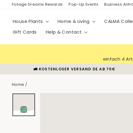
Skip
Foliage Dreams Rewards
Pop-Up Events
Business Anf
to
content
House Plants
Home & Living
CALMA Colle
Gift Cards
Help & Contact
einfach 4 Ar
🚛 KOSTENLOSER VERSAND DE AB 70€
Home
/