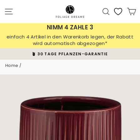
Skip
to
Site navigation
Search
C
content
NIMM 4 ZAHLE 3
einfach 4 Artikel in den Warenkorb legen, der Rabatt
wird automatisch abgezogen*
🪴 30 TAGE PFLANZEN-GARANTIE
Pause
Home
/
slideshow