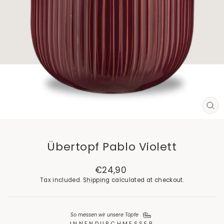
CL
(E
Übertopf Pablo Violett
Regular
€24,90
price
Tax included.
Shipping
calculated at checkout.
So messen wir unsere Töpfe
INNENDURCHMESSER