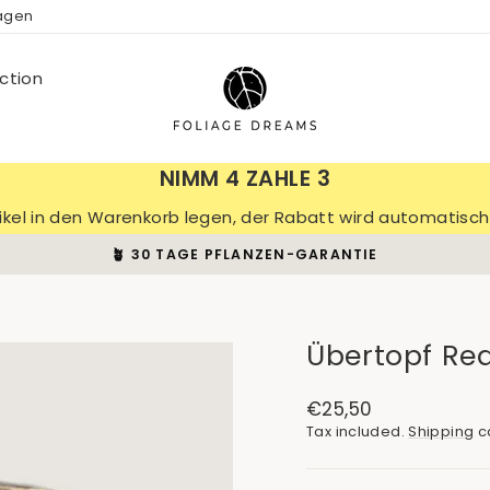
ragen
ction
NIMM 4 ZAHLE 3
tikel in den Warenkorb legen, der Rabatt wird automatis
🪴 30 TAGE PFLANZEN-GARANTIE
Pause
slideshow
Übertopf Red
Regular
€25,50
price
Tax included.
Shipping
ca