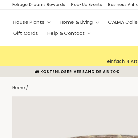
Skip
Foliage Dreams Rewards
Pop-Up Events
Business Anf
to
content
House Plants
Home & Living
CALMA Colle
Gift Cards
Help & Contact
einfach 4 Ar
🚛 KOSTENLOSER VERSAND DE AB 70€
Home
/