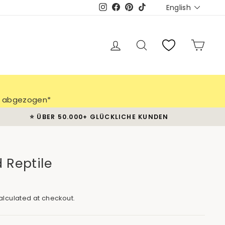
Languag
English
Instagram
Facebook
Pinterest
TikTok
Log in
Search
Cart
ch abgezogen*
⭐️ ÜBER 50.000+ GLÜCKLICHE KUNDEN
 Reptile
lculated at checkout.