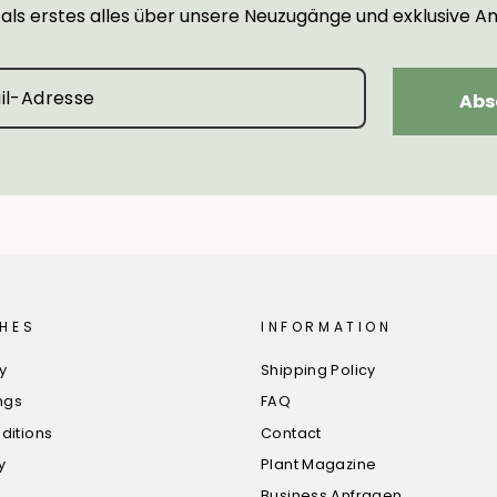
 als erstes alles über unsere Neuzugänge und exklusive A
Abs
HES
INFORMATION
cy
Shipping Policy
ngs
FAQ
ditions
Contact
y
Plant Magazine
Business Anfragen