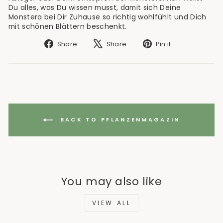
Du alles, was Du wissen musst, damit sich Deine
Monstera bei Dir Zuhause so richtig wohlfühlt und Dich
mit schönen Blättern beschenkt.
Share
Tweet
Pin
Share
Share
Pin it
on
on
on
Facebook
X
Pinterest
BACK TO PFLANZENMAGAZIN
You may also like
VIEW ALL