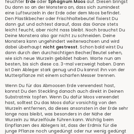
feuchter
Erde
oder
Sphagnum Moos
auf. Diesen bringst
Du dann so an der Monstera an, dass sich zumindest
eine Luftwurzeln in der Erde oder dem Moos befindet.
Den Plastikbecher oder Frischhaltebeutel fixierst Du
dann gut und achtest darauf, dass das Ganze stets
leicht feucht, aber nicht nass bleibt. Noch brauchst Du
Deine Monstera also gar nicht zu schneiden. Deine
Monstera kann ungehindert weiterwachsen und wird
dabei überhaupt
nicht gestresst
. Schon bald wirst Du
dann durch den durchsichtigen Becher/Beutel sehen,
wie sich neue Wurzeln gebildet haben. Warte nun am
besten, bis sich diese ca. 3-mal verzweigt haben. Dann
ist Dein Ableger stark genug und Du kannst ihn von der
Mutterpflanze mit einem scharfen Messer trennen.
Wenn Du für das Abmoosen Erde verwendest hast,
kannst Du den Steckling danach auch direkt in Deinen
Substratmix topfen. Wenn Du dafür Moos verwendet
hast, solltest Du das Moos dafür vorsichtig von den
Wurzeln entfernen, da dieses ansonsten in der Erde sehr
lange nass bleibt, was besonders in der Nähe der
Wurzeln zu Wurzelfäule führen kann. Wichtig beim
Einpflanzen des Ablegers ist, dass der Erdmix für die
junge Pflanze noch ungedüngt oder nur wenig gedüngt