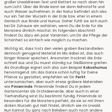
großer Urwaldriesen fest und klettert so nach oben hin
zum Licht. Über die Rinde kann sie dann Nährstoffe und
auch Wasser aufnehmen. In der Natur befindet sich also
nur ein Teil der Wurzeln in der Erde bzw. eher in einem
Gemisch aus Rinde und Humus. Daher fühlt sie sich auch
bei Dir Zuhause am wohlsten, wenn Du die Erde für die
Monstera ähnlich mischst. Im folgenden Abschnitt
findest Du dazu ein paar Varianten, um Dir die Pflege der
Schönheit so einfach wie möglich zu machen.
Wichtig ist, dass trotz den vielen groben Bestandteilen
dennoch genügend Material im Mix dabei ist, das auch
länger Wasser speichert. Ansonsten trocknet die Erde
schnell aus und Du musst ständig zur Gießkanne greifen.
Als Grundlage eignet sich also zum Beispiel
Kokoshumus
hervorragend. Um das Ganze schön luftig für Deine
Pflanze zu gestaltet, empfehlen wir Dir
Perlit
unterzumischen, aber auch etwas gröbere Materialien
wie
Pinienrinde
. Pinienrinde findest Du in jedem
Gartencenter als Orchideenerde, aber auch in einer
Tierhandlung wirst Du bestimmt fündig. Pinienrinde ist
besonders für die Monstera perfekt, da sie so mit ihren
dicken Wurzeln gut Halt findet, ähnlich wie im Urwald.
Nun kannst Du ganz nach Belieben auch noch andere