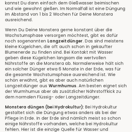
kannst Du dann einfach dem Gießwasser beimischen
und wie gewohnt gießen. Im Normalfall ist eine Düngung
im Abstand von 1 bis 2 Wochen für Deine Monstera
ausreichend.
Wenn Du Deine Monstera gerne konstant über die
Wachstumsphase versorgen möchtest, gibt es dafür
noch sogenannten
Langzeitdünger
. Das sind meistens
kleine Kügelchen, die oft auch schon in gekaufter
Blumenerde zu finden sind. Bei Kontakt mit Wasser
geben diese Kügelchen langsam die wertvollen
Nährstoffe an die Monstera ab. Normalerweise hält sich
ein solcher Dünger etwa 6 Monate in der Erde, was für
die gesamte Wachstumsphase ausreichend ist. Wie
schön erwähnt, gibt es aber auch natürlichen
Langzeitdünger aus
Wurmhumus
. Am besten eignet sich
der Wurmhumus aber als zusätzlicher Nährstoffkick zu
dem normalen Flüssig- oder Langzeitdünger.
Monstera düngen (bei Hydrokultur):
Bei Hydrokultur
gestaltet sich die Düngung etwas anders als bei der
Pflege in Erde. In der Erde sind nämlich meist so schon
einige Nährstoffe vorhanden, welche bei Hydrokultur
fehlen. Hier ist die einzige Quelle für Wasser und