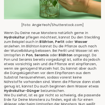
[Foto: AngieYeoh/Shutterstock.com]
Wenn Du Deine neue Monstera natürlich gerne in
Hydrokultur
pflegen möchtest, kannst Du den Steckling
zum Beispiel auch in
Blähton
,
Perlit
oder
Wasser
anziehen. Im Blähton kannst Du die Pflanze auch nach
der Wurzelbildung belassen. Bei Perlit und Wasser ist ein
Umtopfen in
Pon
,
Seramis
oder
Blähton
angesagt. Da
Pon und Seramis bereits vorgedüngt ist, sollte da jedoch
etwas vorsichtig sein und die Pflanze erst einpflanzen,
wenn sie genügend Wurzeln hat. Du kannst aber auch
die Düngekügelchen vor dem Einpflanzen aus dem
Substrat herausnehmen, sodass vorerst keine
Nährstoffe vorhanden sind. Wenn die Pflanze dann stark
genug ist, kannst Du auch beginnen dem Wasser etwas
Hydrokultur-Dünger
beizumischen.
Wie Du siehst, ist es gar nicht so schwierig, die passende
Erde für Deine Monstera zu finden, egal ob für einen
Ableger oder beim Umtopfen der Monstera. Nun weißt