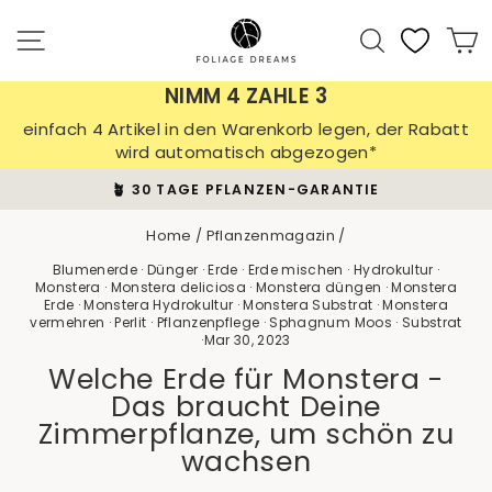
Skip
to
Site navigation
Search
C
content
NIMM 4 ZAHLE 3
einfach 4 Artikel in den Warenkorb legen, der Rabatt
wird automatisch abgezogen*
🪴 30 TAGE PFLANZEN-GARANTIE
Pause
slideshow
Home
/
Pflanzenmagazin
/
Blumenerde
·
Dünger
·
Erde
·
Erde mischen
·
Hydrokultur
·
Monstera
·
Monstera deliciosa
·
Monstera düngen
·
Monstera
Erde
·
Monstera Hydrokultur
·
Monstera Substrat
·
Monstera
vermehren
·
Perlit
·
Pflanzenpflege
·
Sphagnum Moos
·
Substrat
·
Mar 30, 2023
Welche Erde für Monstera -
Das braucht Deine
Zimmerpflanze, um schön zu
wachsen